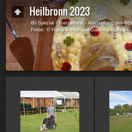
Heilbronn 2023
60.Spezial - Rassehund - Ausstellung des BS
Fotos: © Harry Köhler und Gabriela Hofmann