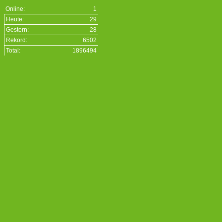
O
nline:
1
Heute:
29
Gestern:
28
Rekord:
6502
Total:
1896494